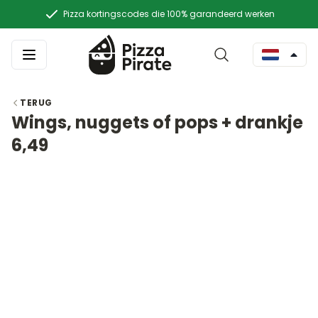
Pizza kortingscodes die 100% garandeerd werken
TERUG
Wings, nuggets of pops + drankje
6,49