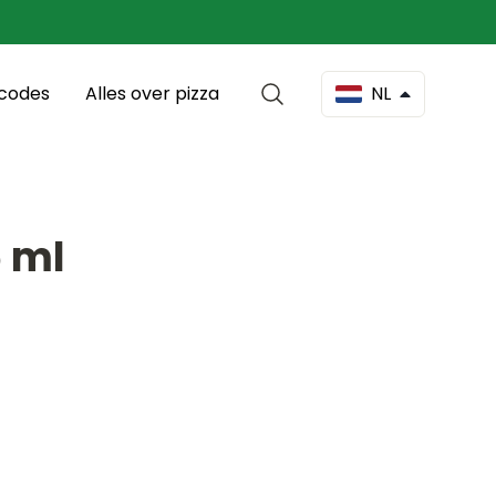
scodes
Alles over pizza
NL
5 ml