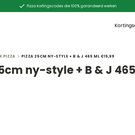
Pizza kortingscodes die 100% garandeerd werken
Korting
K PIZZA
PIZZA 25CM NY-STYLE + B & J 465 ML €15,99
25cm ny-style + B & J 46