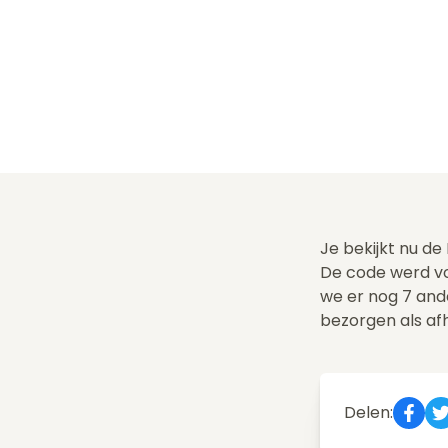
Je bekijkt nu de
De code werd vo
we er nog 7 an
bezorgen als af
Delen: