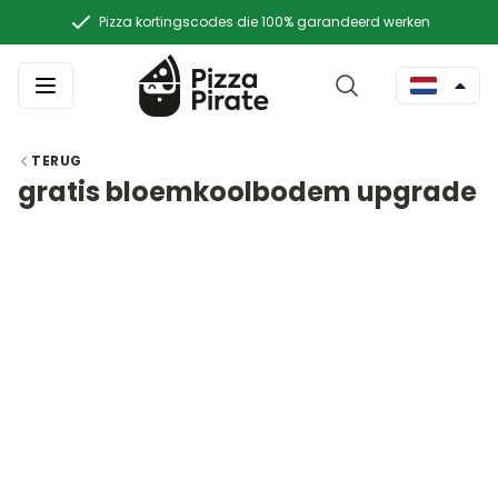
Pizza kortingscodes die 100% garandeerd werken
TERUG
gratis bloemkoolbodem upgrade