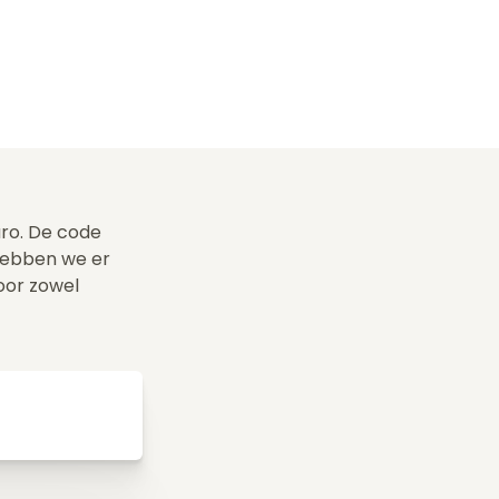
uro. De code
hebben we er
voor zowel