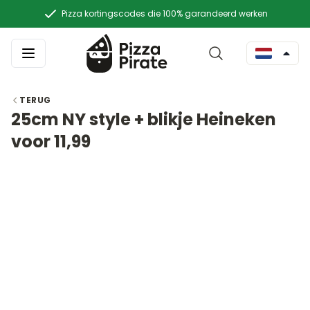
Pizza kortingscodes die 100% garandeerd werken
TERUG
25cm NY style + blikje Heineken
voor 11,99