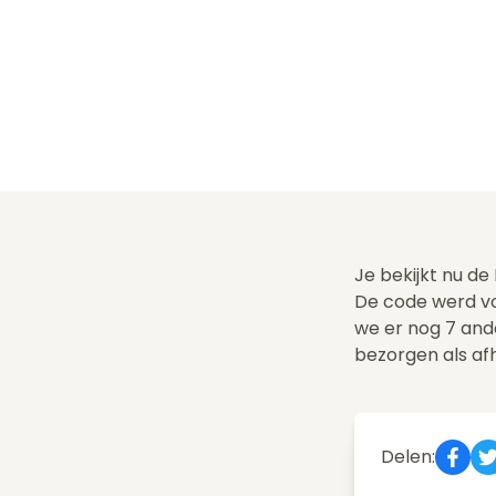
Je bekijkt nu de
De code werd vo
we er nog 7 an
bezorgen als af
Delen: