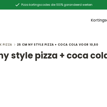
Pizza kortingscodes die 100% garandeerd werken
Korting
K PIZZA
25 CM NY STYLE PIZZA + COCA COLA VOOR 10,50
ny style pizza + coca col