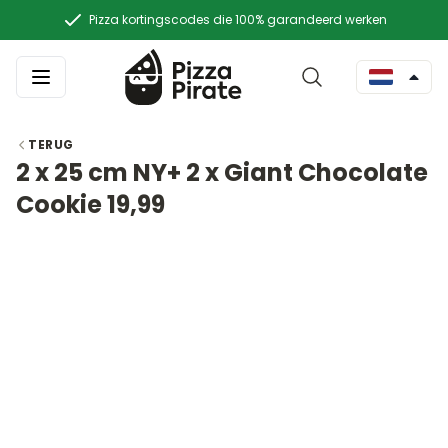
Pizza kortingscodes die 100% garandeerd werken
TERUG
2 x 25 cm NY+ 2 x Giant Chocolate
Cookie 19,99