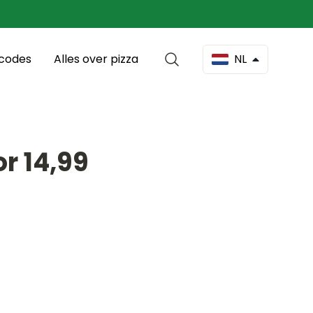
scodes
Alles over pizza
NL
or 14,99