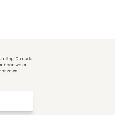
telling. De code
 hebben we er
voor zowel