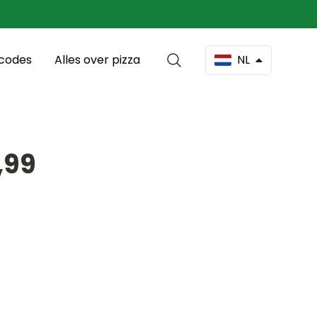
scodes
Alles over pizza
NL
,99