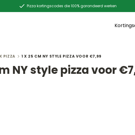
Pizza kortingscodes die 100% garandeerd werken
Korting
K PIZZA
1 X 25 CM NY STYLE PIZZA VOOR €7,99
cm NY style pizza voor €7