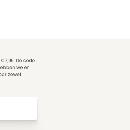
r €7,99. De code
hebben we er
voor zowel