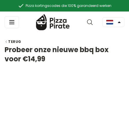
Pizza kortingscodes die 100% garandeerd werken
TERUG
Probeer onze nieuwe bbq box
voor €14,99