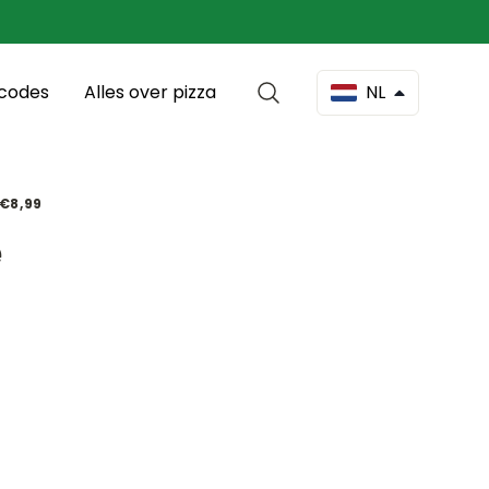
scodes
Alles over pizza
NL
€8,99
e