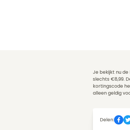
Je bekijkt nu d
slechts €8,99. 
kortingscode h
alleen geldig vo
Delen: