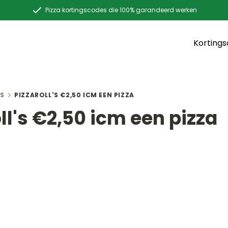
Pizza kortingscodes die 100% garandeerd werken
Korting
S
PIZZAROLL'S €2,50 ICM EEN PIZZA
ll's €2,50 icm een pizza