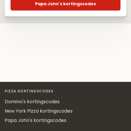
Papa John's kortingscodes
Footer
PIZZA KORTINGSCODES
Domino's kortingscodes
New York Pizza kortingscodes
Papa John's kortingscodes