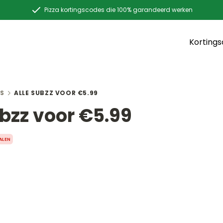
Pizza kortingscodes die 100% garandeerd werken
Korting
S
ALLE SUBZZ VOOR €5.99
ubzz voor €5.99
ALEN