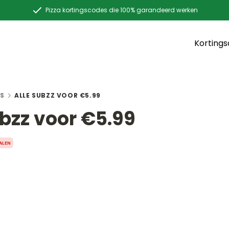
Pizza kortingscodes die 100% garandeerd werken
Korting
S
ALLE SUBZZ VOOR €5.99
ubzz voor €5.99
ALEN