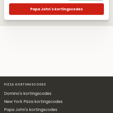
Papa John's kortingscodes
Footer
PIZZA KORTINGSCODES
Domino's kortingscodes
New York Pizza kortingscodes
Papa John's kortingscodes