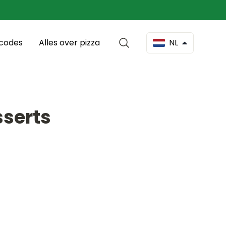
scodes
Alles over pizza
NL
sserts