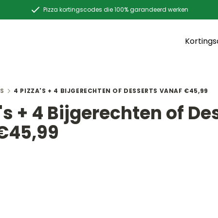
Pizza kortingscodes die 100% garandeerd werken
Korting
S
4 PIZZA'S + 4 BIJGERECHTEN OF DESSERTS VANAF €45,99
's + 4 Bijgerechten of De
€45,99