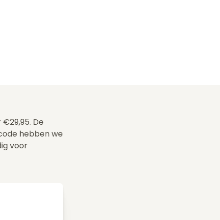
r €29,95. De
scode hebben we
dig voor