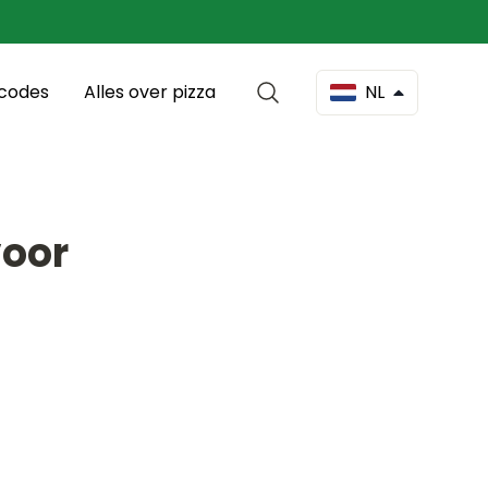
scodes
Alles over pizza
NL
voor