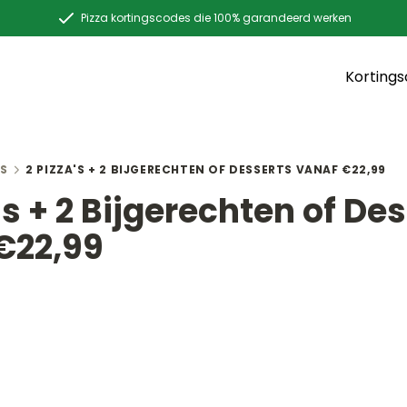
Pizza kortingscodes die 100% garandeerd werken
Korting
S
2 PIZZA'S + 2 BIJGERECHTEN OF DESSERTS VANAF €22,99
's + 2 Bijgerechten of De
€22,99