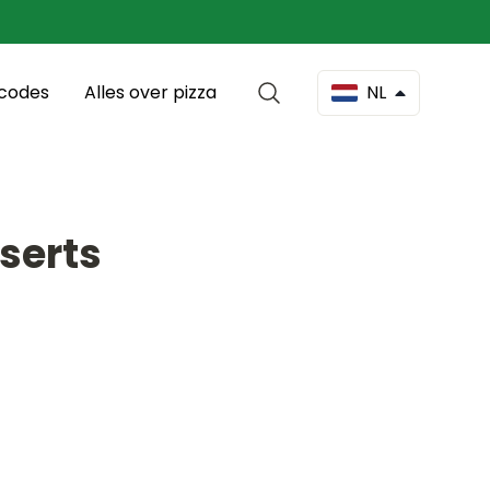
scodes
Alles over pizza
NL
sserts