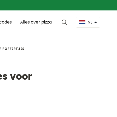
scodes
Alles over pizza
NL
OF POFFERTJES
es voor