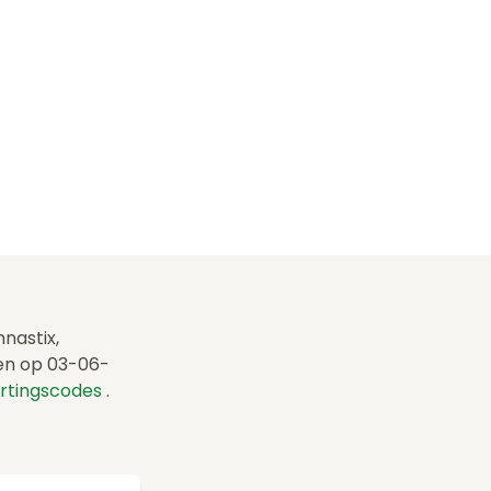
nnastix,
den op 03-06-
ortingscodes
.