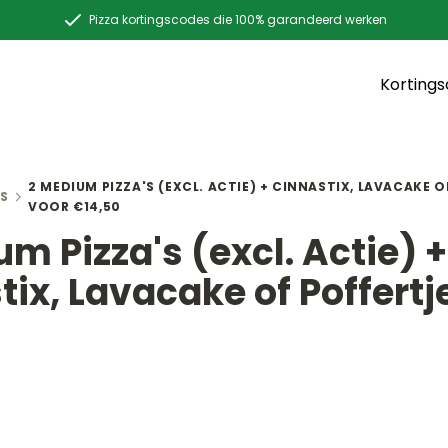
Pizza kortingscodes die 100% garandeerd werken
Korting
2 MEDIUM PIZZA'S (EXCL. ACTIE) + CINNASTIX, LAVACAKE 
S
VOOR €14,50
m Pizza's (excl. Actie) +
tix, Lavacake of Poffertj