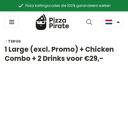
Pizza kortingscodes die 100% garandeerd werken
TERUG
1 Large (excl. Promo) + Chicken
Combo + 2 Drinks voor €29,-