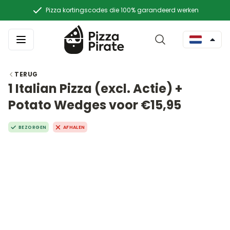
Pizza kortingscodes die 100% garandeerd werken
TERUG
1 Italian Pizza (excl. Actie) +
Potato Wedges voor €15,95
BEZORGEN
AFHALEN