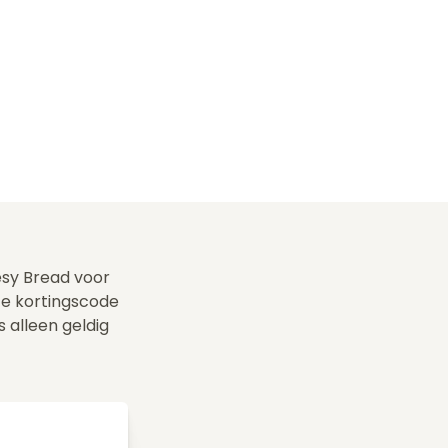
eesy Bread voor
ze kortingscode
s alleen geldig