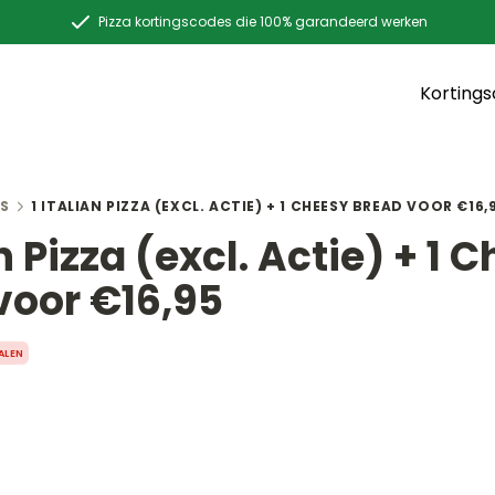
Pizza kortingscodes die 100% garandeerd werken
Korting
S
1 ITALIAN PIZZA (EXCL. ACTIE) + 1 CHEESY BREAD VOOR €16,
an Pizza (excl. Actie) + 1 
voor €16,95
ALEN