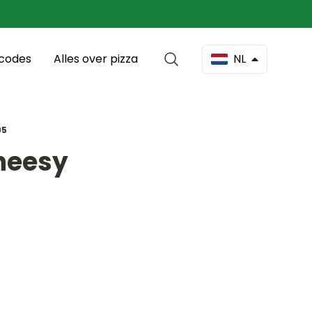
scodes
Alles over pizza
NL
95
Cheesy