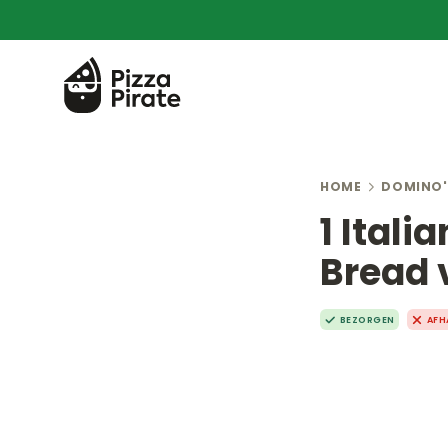
HOME
DOMINO'
1 Itali
Bread 
BEZORGEN
AFH