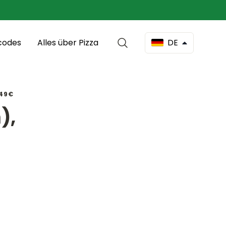
codes
Alles über Pizza
DE
 49€
),