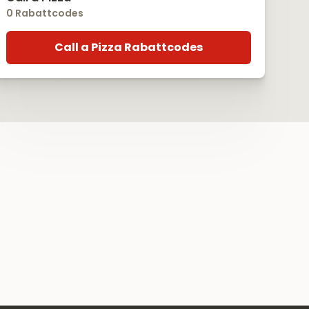
0 Rabattcodes
Call a Pizza Rabattcodes