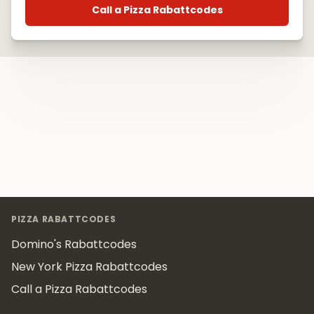
Call a Pizza Rabattcodes
Footer
PIZZA RABATTCODES
Domino's Rabattcodes
New York Pizza Rabattcodes
Call a Pizza Rabattcodes