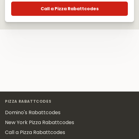
Call a Pizza Rabattcodes
Footer
PIZZA RABATTCODES
Domino's Rabattcodes
New York Pizza Rabattcodes
Call a Pizza Rabattcodes