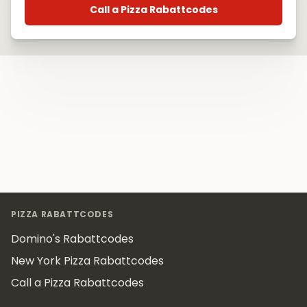
Call a Pizza Rabattcodes
Footer
PIZZA RABATTCODES
Domino's Rabattcodes
New York Pizza Rabattcodes
Call a Pizza Rabattcodes