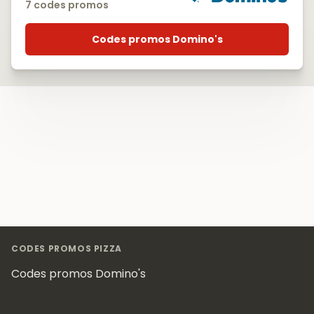
7 codes promos
Codes promos Domino's
Footer
CODES PROMOS PIZZA
Codes promos Domino's